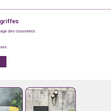
griffes
asage des coussinets.
axes.