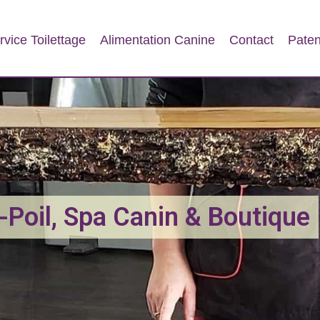
rvice Toilettage
Alimentation Canine
Contact
Paten
-Poil, Spa Canin & Boutique