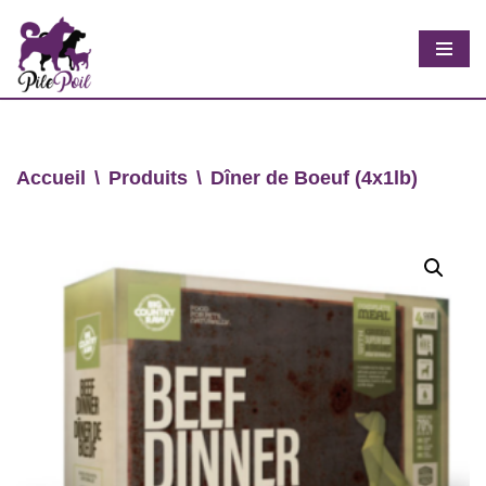
Aller
au
contenu
Accueil
\
Produits
\
Dîner de Boeuf (4x1lb)